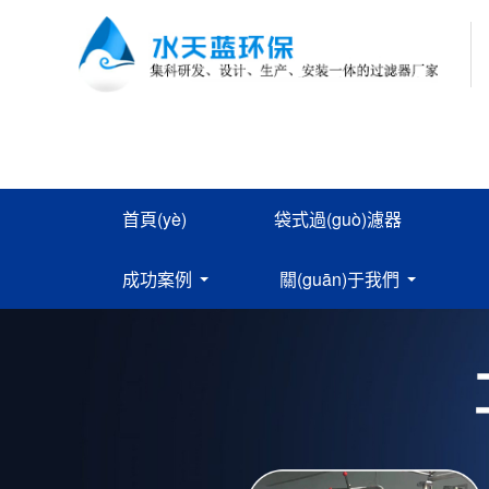
首頁(yè)
袋式過(guò)濾器
成功案例
關(guān)于我們