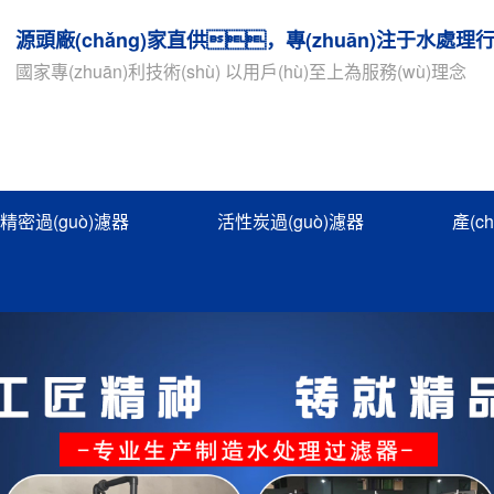
源頭廠(chǎng)家直供，專(zhuān)注于水處理行業(
國家專(zhuān)利技術(shù) 以用戶(hù)至上為服務(wù)理念
精密過(guò)濾器
活性炭過(guò)濾器
產(c