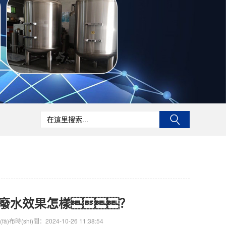
電鍍廢水效果怎樣？
(fā)布時(shí)間：2024-10-26 11:38:54