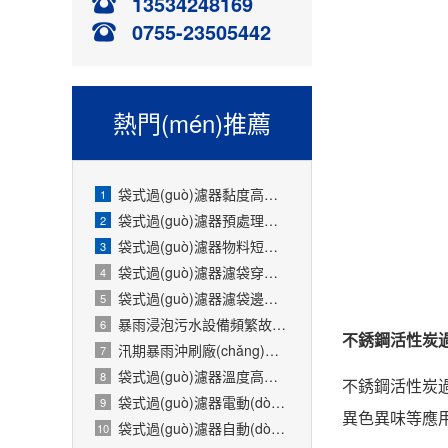
13534248169
0755-23505442
熱門(mén)推薦
袋式過(guò)濾器黏度高處理方案
1
袋式過(guò)濾器預處理不足怎么補救？現場(chǎng)整改實(shí)操方案｜水天藍環(huán)保
2
袋式過(guò)濾器物料短路怎么處理？
3
袋式過(guò)濾器濾袋穿孔怎么避免？水天藍廠(chǎng)家五大實(shí)操方案延長(cháng)濾袋使用壽命
4
袋式過(guò)濾器濾袋邊緣破損怎么預防？水天藍廠(chǎng)家實(shí)操防護方案
5
暴雨浸泡污水設備頻繁故障？水天藍防腐防水水處理罐體適配廣東多雨氣候
6
不銹鋼活性炭過
汛期暴雨沖刷廠(chǎng)區污染水體，水天藍多介質(zhì)過(guò)濾器攔截泥沙，避免膜組件堵塞報廢
7
袋式過(guò)濾器溫度高怎么降溫？
8
不銹鋼活性炭過
袋式過(guò)濾器電動(dòng)閥不動(dòng)作怎么修？
9
異色異味等應用優
袋式過(guò)濾器自動(dòng)沖洗頻繁怎么調？水天藍廠(chǎng)家實(shí)操調節教程
10