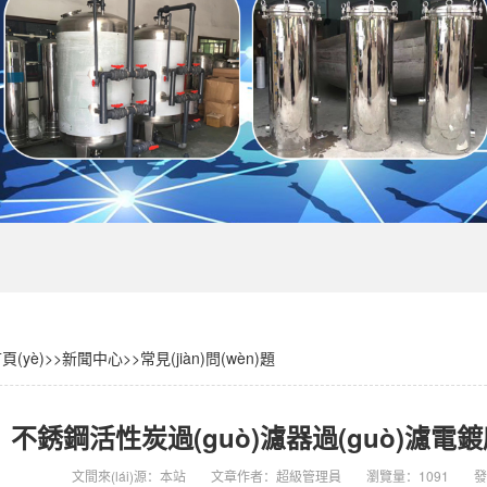
頁(yè)
>>
新聞中心
>>
常見(jiàn)問(wèn)題
不銹鋼活性炭過(guò)濾器過(guò)濾
文間來(lái)源：本站
文章作者：超級管理員
瀏覽量：1091
發