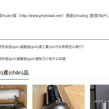
uán)保（http://www.phytolast.net/）原創(chuàng
性炭過(guò)濾器過(guò)濾工業(yè)污水表現怎么樣？
砂過(guò)濾器過(guò)濾阻力小有什么好處
)產(chǎn)品