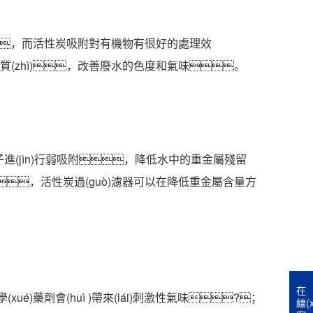
除，而活性炭吸附對有機物有很好的處理效
物質(zhì)，改善廢水的色度和氣味。
(jìn)行弱吸附，降低水中的重金屬殘留
，活性炭過(guò)濾器可以在降低重金屬含量方
在
)藥劑會(huì )帶來(lái)刺激性氣味?；
線(x