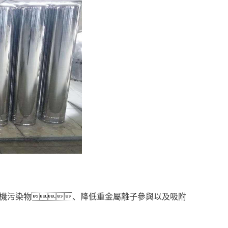
效去除有機污染物、降低重金屬離子參與以及吸附