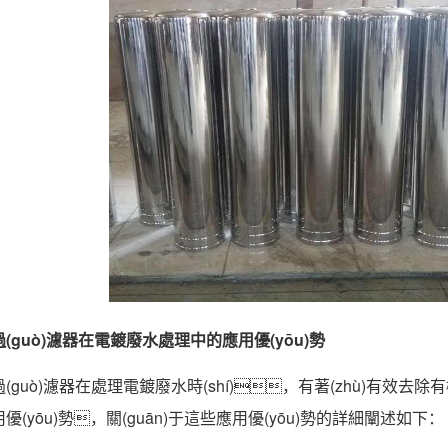
(guò)濾器在電鍍廢水處理中的應用優(yōu)勢
(guò)濾器在處理電鍍廢水時(shí)，有著(zhù)有
(yōu)勢，關(guān)于這些應用優(yōu)勢的詳細闡述如下：