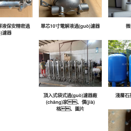
解液保安精密過
單芯10寸電解液過(guò)濾器
微
ò)濾器
頂入式袋式過(guò)濾器廠
淺層石英
(chǎng)家、價(jià)
格、圖片