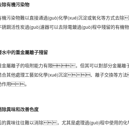
去除有機污染物
機污染物難以直接通過(guò)化學(xué)沉淀或氧化等方式去
銹鋼活性炭過(guò)濾器可以去除電鍍過(guò)程中殘留的有機
廢水中的重金屬離子殘留
金屬離子的吸附能力有限，但其可以對部分金屬離子進
合其他處理工藝如化學(xué)沉淀、離子交換等方法
助作用。
消除異味和改善色度
異味往往難以消除，尤其是處理過(guò)程中使用的化學(xué