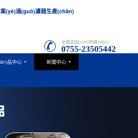
yè)過(guò)濾器生產(chǎn)
全國咨詢(xún)熱線(xiàn)：
0755-23505442
hǎn)品中心
新聞中心