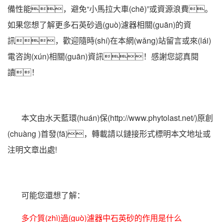
備性能，避免“小馬拉大車(chē)”或資源浪費。
如果您想了解更多石英砂過(guò)濾器相關(guān)的資
訊，歡迎隨時(shí)在本網(wǎng)站留言或來(lái)
電咨詢(xún)相關(guān)資訊！感謝您認真閱
讀！
本文由水天藍環(huán)保(http://www.phytolast.net/)原創
(chuàng )首發(fā)，轉載請以鏈接形式標明本文地址或
注明文章出處!
可能您還想了解：
多介質(zhì)過(guò)濾器中石英砂的作用是什么