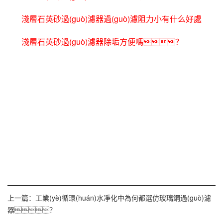
淺層石英砂過(guò)濾器過(guò)濾阻力小有什么好處
淺層石英砂過(guò)濾器除垢方便嗎？
上一篇：
工業(yè)循環(huán)水凈化中為何都選仿玻璃鋼過(guò)濾
器？