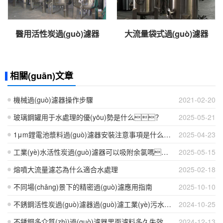
醫用活性炭過(guò)濾器
大流量袋式過(guò)濾器
相關(guān)文章
機械過(guò)濾器操作步驟
2021-02-20
玻璃鋼罐用于水處理的優(yōu)勢是什么？
2025-05-21
1μm鋰電池漿料過(guò)濾器安裝注意事項是什么？
2025-04-23
工業(yè)水活性炭過(guò)濾器可以吸附余氯嗎？
2025-05-15
熔噴大流量濾芯為什么適合水處理
2025-02-18
不同場(chǎng)景下的精密過(guò)濾應用指南
2025-10-10
不銹鋼活性炭過(guò)濾器過(guò)濾工業(yè)污水表現怎么樣？
2024-10-25
不銹鋼多介質(zhì)過(guò)濾器里面濾料多久失效？
2024-12-13