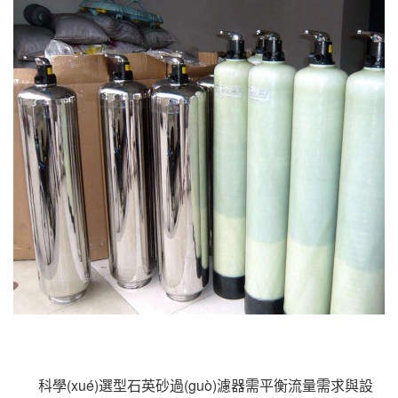
科學(xué)選型石英砂過(guò)濾器需平衡流量需求與設