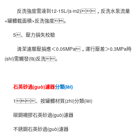
反洗強度需達到12-15L/(s·m2)，反洗水泵流量
=罐體截面積×反洗強度。
5、壓力損失校驗
清潔濾層壓損應＜0.05MPa，運行壓差＞0.3MPa時
(shí)需觸發(fā)反洗。
石英砂過(guò)濾器
分類(lèi)
1、按罐體材質(zhì)分類(lèi)
碳鋼襯膠石英砂過(guò)濾器
不銹鋼石英砂過(guò)濾器