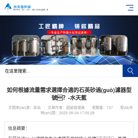
如何根據流量需求選擇合適的石英砂過(guò)濾器型
號？-水天藍
文間來(lái)源：本站
文章作者：超級管理員
瀏覽量：737
發(fā)布
時(shí)間：2025-06-04 17:05:28
信息摘要：