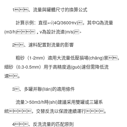
1、流量與罐體尺寸的換算公式
計算示例：直徑=√(4Q/3600πv)，其中Q為流量
(m3/h)，v為設計流速(m/s)。
2、濾料配置對流量的影響
粗砂（1-2mm）適用大流量低壓損場(chǎng)景，
細砂（0.3-0.5mm）用于高精度過(guò)濾但需降低流
速。
3、多罐并聯(lián)的適用條件
流量＞50m3/h時(shí)建議采用雙罐或三罐系
統，交替反洗以保證連續運行。
4、反洗流量的匹配原則