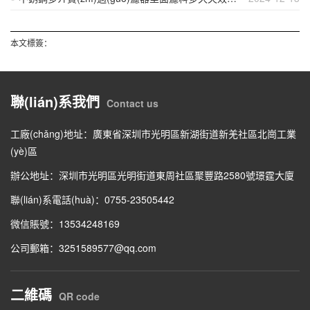
本文標簽：
聯(lián)系我們
Contact us
工廠(chǎng)地址：廣東省深圳市光明區新湖街道新羌社區北崗工業
(yè)區
辦公地址：深圳市光明區光明街道東周社區聚豐路2580號璟霆大廈
聯(lián)系電話(huà)：0755-23505442
微信賬號：13534248169
公司郵箱：3251589577@qq.com
二維碼
QR code