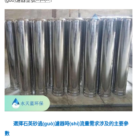
選擇石英砂過(guò)濾器時(shí)流量需求涉及的主要參
數