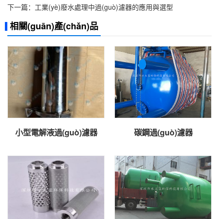
下一篇：
工業(yè)廢水處理中過(guò)濾器的應用與選型
相關(guān)產(chǎn)品
小型電解液過(guò)濾器
碳鋼過(guò)濾器