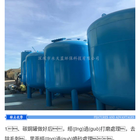
1、碳鋼罐做好后，經(jīng)過(guò)打磨處理，去
除毛刺，里面經(jīng)過(guò)噴砂處理。