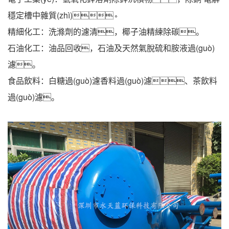
穩定槽中雜質(zhì)。
精細化工：洗滌劑的濾清，椰子油精練除碳。
石油化工：油品回收，石油及天然氣脫硫和胺液過(guò)
濾。
食品飲料：白糖過(guò)濾香料過(guò)濾、茶飲料
過(guò)濾。