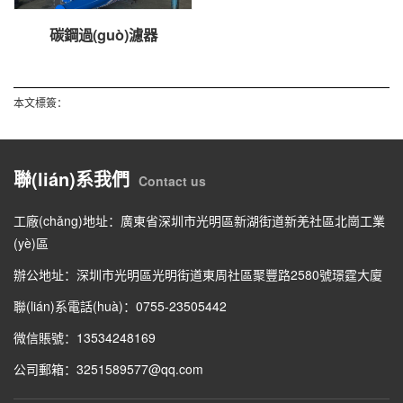
碳鋼過(guò)濾器
本文標簽：
聯(lián)系我們
Contact us
工廠(chǎng)地址：廣東省深圳市光明區新湖街道新羌社區北崗工業
(yè)區
辦公地址：深圳市光明區光明街道東周社區聚豐路2580號璟霆大廈
聯(lián)系電話(huà)：0755-23505442
微信賬號：13534248169
公司郵箱：3251589577@qq.com