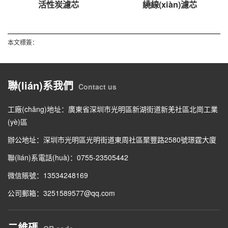
活性炭濾芯
繞線(xiàn)濾芯
本文標簽：
聯(lián)系我們
Contact us
工廠(chǎng)地址：廣東省深圳市光明區新湖街道新羌社區北崗工業
(yè)區
辦公地址：深圳市光明區光明街道東周社區聚豐路2580號璟霆大廈
聯(lián)系電話(huà)：0755-23505442
微信賬號：13534248169
公司郵箱：3251589577@qq.com
二維碼