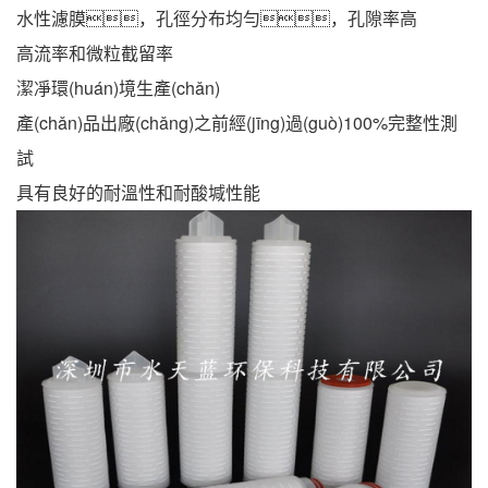
水性濾膜，孔徑分布均勻，孔隙率高
高流率和微粒截留率
潔凈環(huán)境生產(chǎn)
產(chǎn)品出廠(chǎng)之前經(jīng)過(guò)100%完整性測
試
具有良好的耐溫性和耐酸堿性能