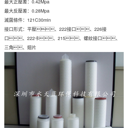
最大正壓差：0.42Mpa
最大反壓差：0.28Mpa
滅菌條件：121C30min
接口形式：平壓、222接口、226接
口、222卡、215、螺紋接口、
三角、翅片