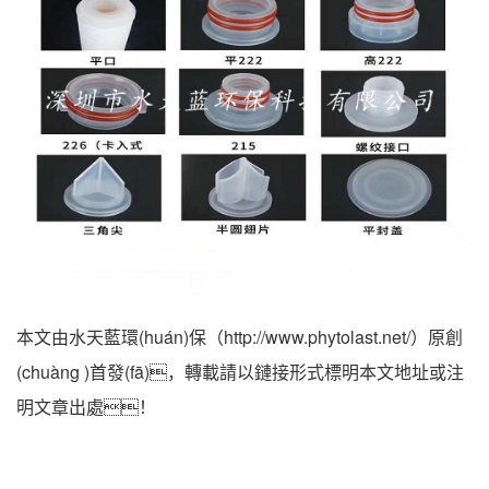
本文由水天藍環(huán)保（http://www.phytolast.net/）原創
(chuàng )首發(fā)，轉載請以鏈接形式標明本文地址或注
明文章出處！