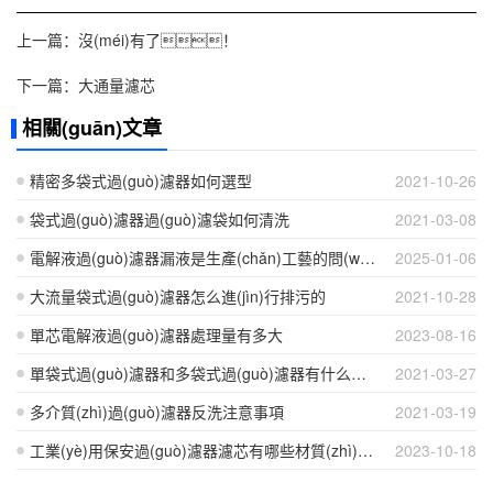
上一篇：沒(méi)有了！
下一篇：
大通量濾芯
相關(guān)文章
精密多袋式過(guò)濾器如何選型
2021-10-26
袋式過(guò)濾器過(guò)濾袋如何清洗
2021-03-08
電解液過(guò)濾器漏液是生產(chǎn)工藝的問(wèn)題嗎？
2025-01-06
大流量袋式過(guò)濾器怎么進(jìn)行排污的
2021-10-28
單芯電解液過(guò)濾器處理量有多大
2023-08-16
單袋式過(guò)濾器和多袋式過(guò)濾器有什么區別
2021-03-27
多介質(zhì)過(guò)濾器反洗注意事項
2021-03-19
工業(yè)用保安過(guò)濾器濾芯有哪些材質(zhì)的？
2023-10-18