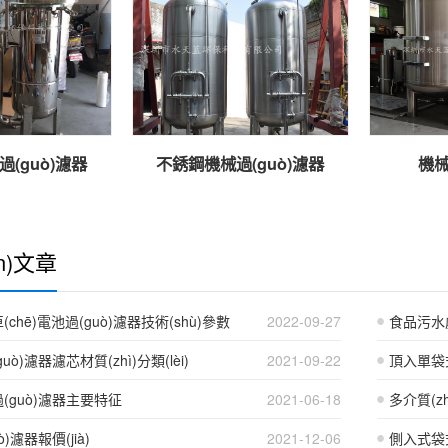
(guò)濾器
不銹鋼機械過(guò)濾器
機械
n)文章
車(chē)電池過(guò)濾器技術(shù)參數
2022-09-27
食品污水
ò)濾器濾芯材質(zhì)分類(lèi)
2021-09-22
頂入單袋式
(guò)濾器主要特征
2021-06-18
多介質(z
)濾器報價(jià)
2021-12-06
側入式袋式