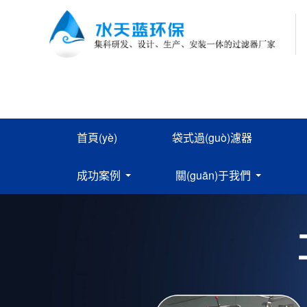
首頁(yè)
袋式過(guò)濾器
成功案例
關(guān)于我們