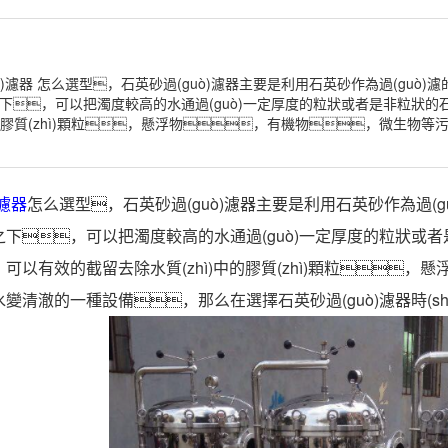
ò)濾器 怎么選型，石英砂過(guò)濾器主要是利用石英砂作為過(guò)濾的介
下，可以把濁度較高的水通過(guò)一定厚度的粒狀或者是非粒狀的石英砂
)中的膠質(zhì)顆粒，懸浮物，有機物，微生物等
)濾器
怎么選型，石英砂過(guò)濾器主要是利用石英砂作為過(guò)濾
下，可以把濁度較高的水通過(guò)一定厚度的粒狀或者是非粒
可以有效的截留去除水質(zhì)中的膠質(zhì)顆粒，懸
變清澈的一種設備，那么在選擇石英砂過(guò)濾器時(s