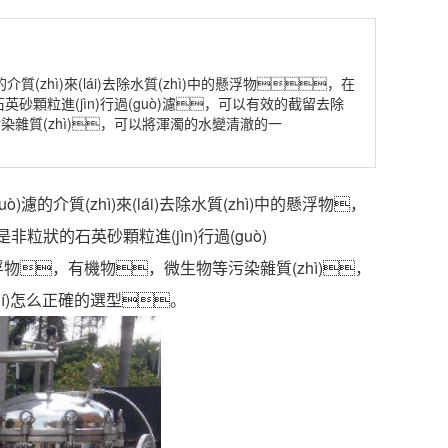
質(zhì)來(lái)去除水質(zhì)中的懸浮物，在
顆粒進(jìn)行過(guò)濾，可以有效的截留去除
污染雜質(zhì)，可以將渾濁的水變清澈的一
的介質(zhì)來(lái)去除水質(zhì)中的懸浮物，
狀的石英砂顆粒進(jìn)行過(guò)
浮物，有機物，微生物等污染雜質(zhì)，
hí)怎么正確的選型。