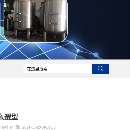
怎么選型
ā)布時(shí)間：2021-03-23 09:36:55