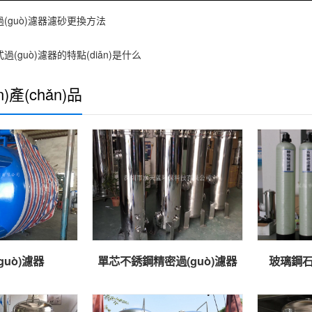
(guò)濾器濾砂更換方法
過(guò)濾器的特點(diǎn)是什么
)產(chǎn)品
guò)濾器
單芯不銹鋼精密過(guò)濾器
玻璃鋼石