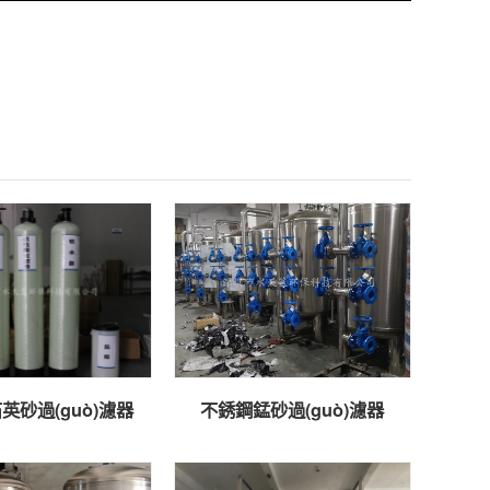
英砂過(guò)濾器
不銹鋼錳砂過(guò)濾器