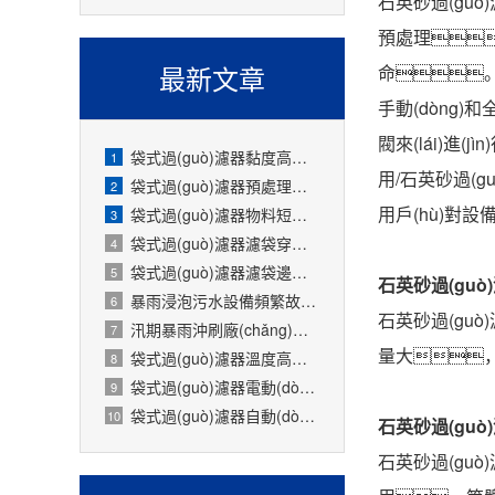
石英砂過(gu
預處理
最新文章
命。
手動(dòng)
閥來(lái)進
袋式過(guò)濾器黏度高處理方案
1
用/石英砂過(g
袋式過(guò)濾器預處理不足怎么補救？現場(chǎng)整改實(shí)操方案｜水天藍環(huán)保
2
用戶(hù)對設備
袋式過(guò)濾器物料短路怎么處理？
3
袋式過(guò)濾器濾袋穿孔怎么避免？水天藍廠(chǎng)家五大實(shí)操方案延長(cháng)濾袋使用壽命
4
袋式過(guò)濾器濾袋邊緣破損怎么預防？水天藍廠(chǎng)家實(shí)操防護方案
5
石英砂過(guò)
暴雨浸泡污水設備頻繁故障？水天藍防腐防水水處理罐體適配廣東多雨氣候
6
石英砂過(guò
汛期暴雨沖刷廠(chǎng)區污染水體，水天藍多介質(zhì)過(guò)濾器攔截泥沙，避免膜組件堵塞報廢
7
量大，
袋式過(guò)濾器溫度高怎么降溫？
8
袋式過(guò)濾器電動(dòng)閥不動(dòng)作怎么修？
9
袋式過(guò)濾器自動(dòng)沖洗頻繁怎么調？水天藍廠(chǎng)家實(shí)操調節教程
10
石英砂過(guò
石英砂過(guò