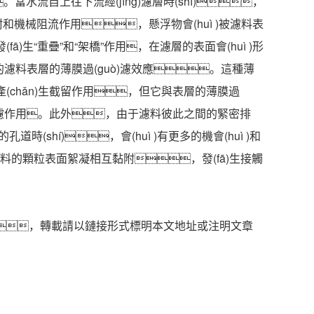
水流自上往下流經(jīng)濾層時(shí)，
到吸附和機械阻流作用，懸浮物會(huì )被濾料表
ā)生“重疊”和“架橋”作用，在濾層的表面會(huì )形
所謂的濾料表層的薄膜過(guò)濾效應。這種薄
ì )產(chǎn)生截留作用，但它與表層的薄膜過
uò)濾作用。此外，由于濾料彼此之間的緊密排
道時(shí)，會(huì )有更多的機會(huì )和
物濾料的顆粒表面絮凝相互黏附，發(fā)生接觸
g )首發(fā)，轉載請以鏈接形式標明本文地址或注明文章