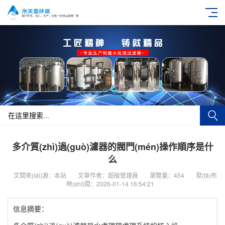
多介質(zhì)過(guò)濾器的閥門(mén)操作順序是什
么
文間來(lái)源：本站
文章作者：超級管理員
瀏覽量：454
發(fā)布
時(shí)間：2026-01-14 16:54:21
信息摘要：