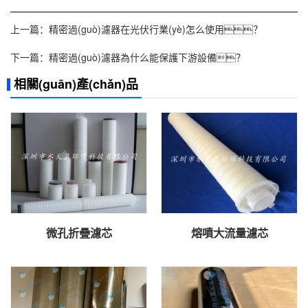
上一篇：
精密過(guò)濾器在光伏行業(yè)怎么使用？
下一篇：
精密過(guò)濾器為什么能保護下游設備？
相關(guān)產(chǎn)品
微孔折疊濾芯
熔噴大流量濾芯