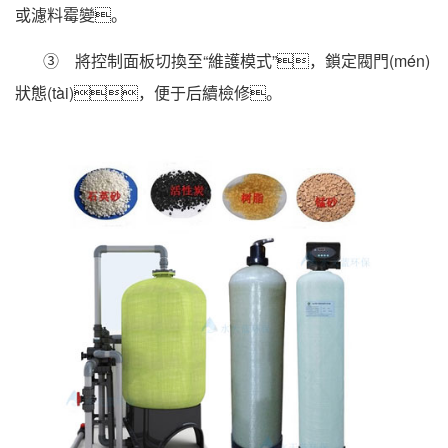
或濾料霉變。
③ 將控制面板切換至“維護模式”，鎖定閥門(mén)
狀態(tài)，便于后續檢修。