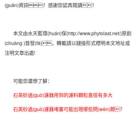
(guān)資訊！感謝您認真閱讀！
本文由水天藍環(huán)保(http://www.phytolast.net/)原創
(chuàng )首發(fā)，轉載請以鏈接形式標明本文地址或
注明文章出處!
可能您還想了解：
石英砂過(guò)濾器用到的濾料顆粒直徑有多大
石英砂過(guò)濾器堵塞可能出現哪些問(wèn)題？