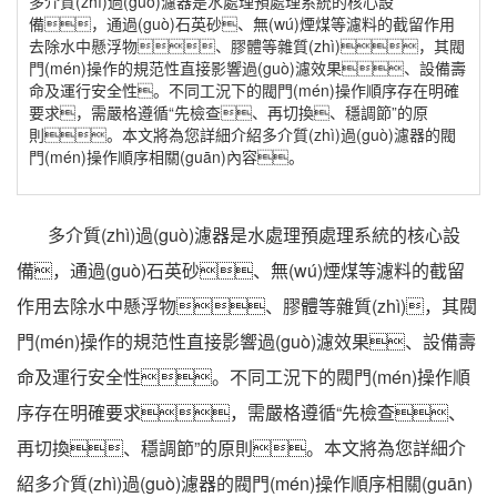
多介質(zhì)過(guò)濾器是水處理預處理系統的核心設
備，通過(guò)石英砂、無(wú)煙煤等濾料的截留作用
去除水中懸浮物、膠體等雜質(zhì)，其閥
門(mén)操作的規范性直接影響過(guò)濾效果、設備壽
命及運行安全性。不同工況下的閥門(mén)操作順序存在明確
要求，需嚴格遵循“先檢查、再切換、穩調節”的原
則。本文將為您詳細介紹多介質(zhì)過(guò)濾器的閥
門(mén)操作順序相關(guān)內容。
多介質(zhì)過(guò)濾器是水處理預處理系統的核心設
備，通過(guò)石英砂、無(wú)煙煤等濾料的截留
作用去除水中懸浮物、膠體等雜質(zhì)，其閥
門(mén)操作的規范性直接影響過(guò)濾效果、設備壽
命及運行安全性。不同工況下的閥門(mén)操作順
序存在明確要求，需嚴格遵循“先檢查、
再切換、穩調節”的原則。本文將為您詳細介
紹多介質(zhì)過(guò)濾器的閥門(mén)操作順序相關(guān)