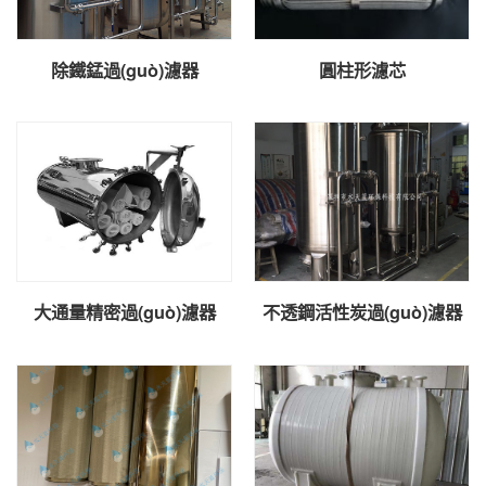
除鐵錳過(guò)濾器
圓柱形濾芯
大通量精密過(guò)濾器
不透鋼活性炭過(guò)濾器