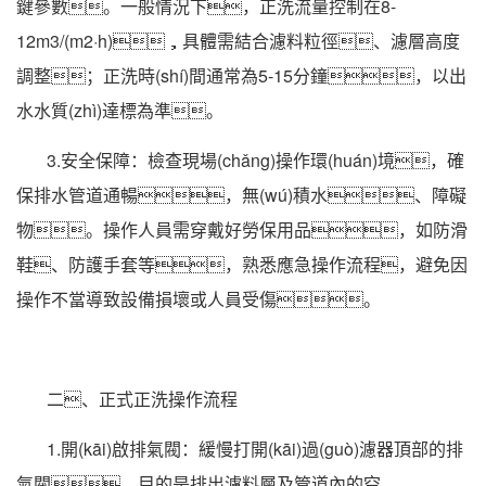
鍵參數。一般情況下，正洗流量控制在8-
12m3/(m2·h)，具體需結合濾料粒徑、濾層高度
調整；正洗時(shí)間通常為5-15分鐘，以出
水水質(zhì)達標為準。
3.安全保障：檢查現場(chǎng)操作環(huán)境，確
保排水管道通暢，無(wú)積水、障礙
物。操作人員需穿戴好勞保用品，如防滑
鞋、防護手套等，熟悉應急操作流程，避免因
操作不當導致設備損壞或人員受傷。
二、正式正洗操作流程
1.開(kāi)啟排氣閥：緩慢打開(kāi)過(guò)濾器頂部的排
氣閥，目的是排出濾料層及管道內的空