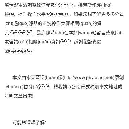
際情況靈活調整操作參數，積累操作經(jīng)
驗，提升操作水平。如果您想了解更多多介質
(zhì)過(guò)濾器的正洗操作步驟相關(guān)的資
訊，歡迎隨時(shí)在本網(wǎng)站留言或來(lái)
電咨詢(xún)相關(guān)資訊！感謝您認真閱
讀！
本文由水天藍環(huán)保(http://www.phytolast.net/)原創
(chuàng )首發(fā)，轉載請以鏈接形式標明本文地址或
注明文章出處!
可能您還想了解：