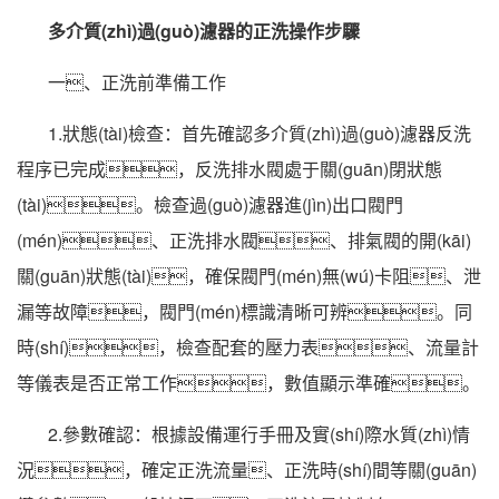
多介質(zhì)過(guò)濾器的正洗操作步驟
一、正洗前準備工作
1.狀態(tài)檢查：首先確認多介質(zhì)過(guò)濾器反洗
程序已完成，反洗排水閥處于關(guān)閉狀態
(tài)。檢查過(guò)濾器進(jìn)出口閥門
(mén)、正洗排水閥、排氣閥的開(kāi)
關(guān)狀態(tài)，確保閥門(mén)無(wú)卡阻、泄
漏等故障，閥門(mén)標識清晰可辨。同
時(shí)，檢查配套的壓力表、流量計
等儀表是否正常工作，數值顯示準確。
2.參數確認：根據設備運行手冊及實(shí)際水質(zhì)情
況，確定正洗流量、正洗時(shí)間等關(guān)