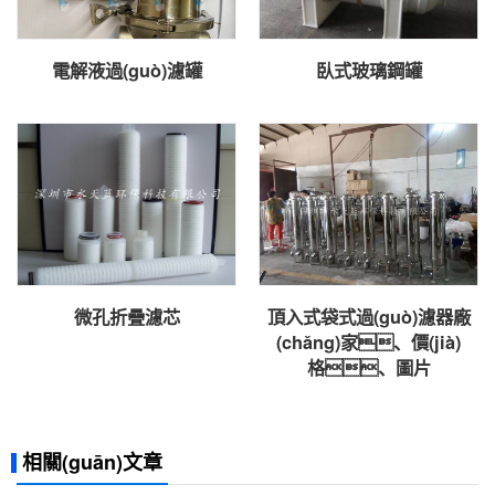
電解液過(guò)濾罐
臥式玻璃鋼罐
微孔折疊濾芯
頂入式袋式過(guò)濾器廠
(chǎng)家、價(jià)
格、圖片
相關(guān)文章