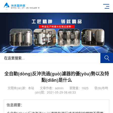
全自動(dòng)反沖洗過(guò)濾器的優(yōu)勢以及特
點(diǎn)是什么
文間來(lái)源：本站
文章作者：admin
瀏覽量：1625
發(fā)布時
(shí)間：2021-05-29 08:46:33
信息摘要：