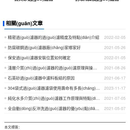
相關(guān)文章
精密過(guò)濾器的過(guò)濾精度及特點(diǎn)介紹
2022-02-05
防腐碳鋼過(guò)濾器廠(chǎng)家哪家好
2021-05-26
保安過(guò)濾器安裝位置如何確定
2022-01-05
淺層介質(zhì)過(guò)濾器的過(guò)濾原理與操作方法是什么
2021-08-26
石英砂過(guò)濾器中濾料板結的原因
2021-06-17
304袋式過(guò)濾器濾袋使用壽命有多長(cháng)時(shí)間？
2023-11-17
純化水多介質(zhì)過(guò)濾器工作原理與特點(diǎn)
2021-07-05
全自動(dòng)反沖洗過(guò)濾器的優(yōu)點(diǎn)與應用
2021-05-07
本文標簽：