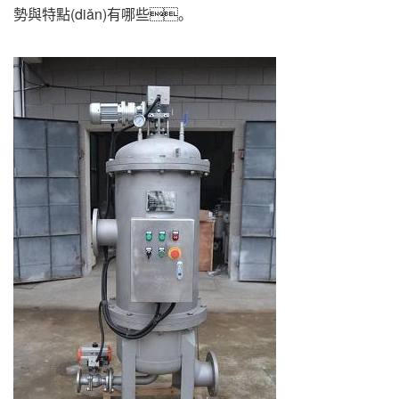
勢與特點(diǎn)有哪些。