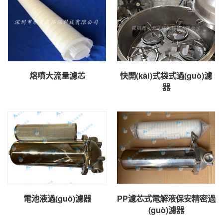
熔噴大流量濾芯
快開(kāi)式袋式過(guò)濾
器
電池液過(guò)濾器
PP濾芯式電解液保安精密過
(guò)濾器