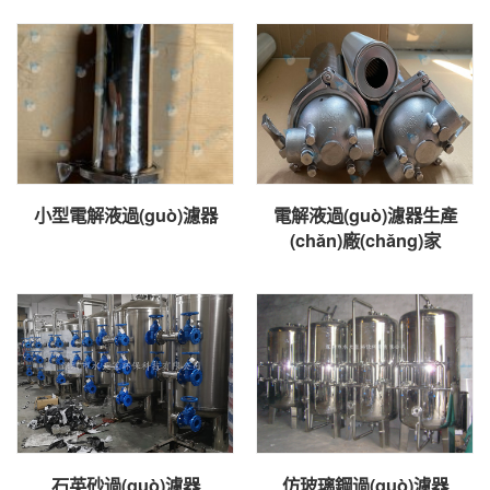
小型電解液過(guò)濾器
電解液過(guò)濾器生產
(chǎn)廠(chǎng)家
石英砂過(guò)濾器
仿玻璃鋼過(guò)濾器