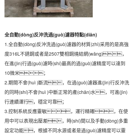
全自動(dòng)反沖洗過(guò)濾器特點(diǎn)
1.全自動(dòng)反沖洗過(guò)濾器的材質(zhì)采用的是高強
度316L不銹鋼或者是2507雙相鋼燒結網(wǎng)，
在進(jìn)行過(guò)濾時(shí)最高的過(guò)濾精度可以達到
10微米；
2.期間不會(huì )斷流，在過(guò)濾器進(jìn)行反沖洗
的同時(shí)不會(huì )中斷正常的產(chǎn)水，可進(jìn)
行連續運行，穩定可靠；
3.控制系統反應靈敏，運行精確，在使
用中可以表現出壓差，時(shí)間以及手動(dòng)多重
設定功能，根據不同水源或者是過(guò)濾精度可以靈