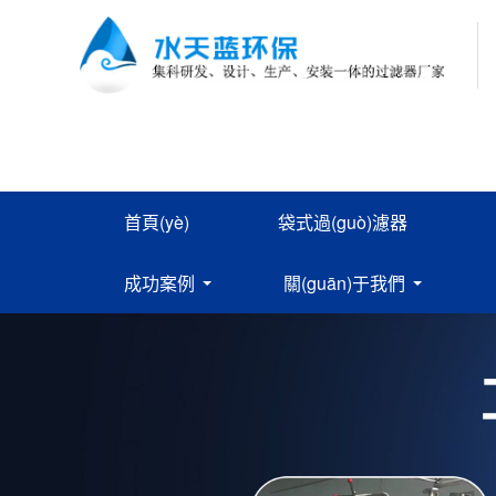
首頁(yè)
袋式過(guò)濾器
成功案例
關(guān)于我們