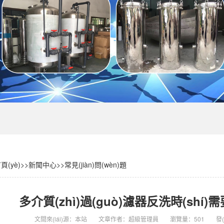
頁(yè)
>>
新聞中心
>>
常見(jiàn)問(wèn)題
多介質(zhì)過(guò)濾器反洗時(sh
文間來(lái)源：本站
文章作者：超級管理員
瀏覽量：501
發(