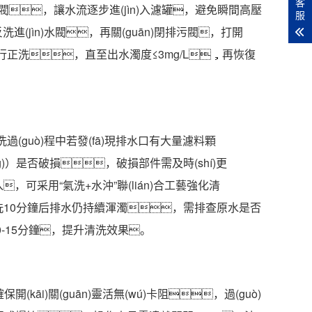
客
n)水閥，讓水流逐步進(jìn)入濾罐，避免瞬間高壓
服
(jìn)水閥，再關(guān)閉排污閥，打開
jìn)行正洗，直至出水濁度≤3mg/L，再恢復
反洗過(guò)程中若發(fā)現排水口有大量濾料顆
）是否破損，破損部件需及時(shí)更
可采用“氣洗+水沖”聯(lián)合工藝強化清
反洗10分鐘后排水仍持續渾濁，需排查原水是否
10-15分鐘，提升清洗效果。
kāi)關(guān)靈活無(wú)卡阻，過(guò)