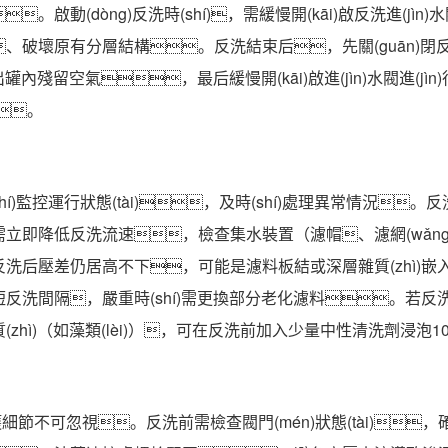
。啟動(dòng)反洗時(shí)，需緩慢開(kāi)啟反洗進(jì
、破壞原有分層結構。反洗結束后，先關(guān)閉反洗進
排出罐內殘留空氣，最后緩慢開(kāi)啟進(jìn)水閥進(
濾。
時(shí)監控運行狀態(tài)，及時(shí)處理異常情況。
立即降低反洗流速，檢查集水裝置（濾帽、濾網(wǎng)
洗后壓差仍居高不下，可能是濾料板結或深層雜質(zhì)嵌入，
反洗間隔，嚴重時(shí)需更換部分老化濾料。若
(zhì)（如藻類(lèi)），可在反洗前加入少量中性清洗劑浸泡
節不可忽視。反洗前需檢查閥門(mén)狀態(tài)，確保開(