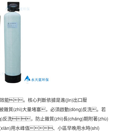
響運行效能。核心判斷依據是進(jìn)出口壓
已被雜質(zhì)大量堵塞，必須啟動(dòng)反洗。若
洗，防止雜質(zhì)長(cháng)期附著(zhù)
(xiàn)用水峰值、小區早晚用水時(shí)