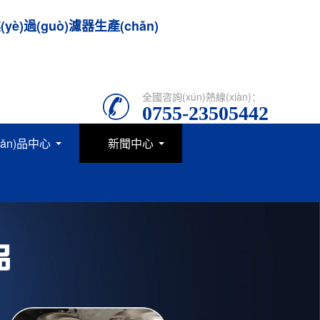
è)過(guò)濾器生產(chǎn)
全國咨詢(xún)熱線(xiàn)：
0755-23505442
hǎn)品中心
新聞中心