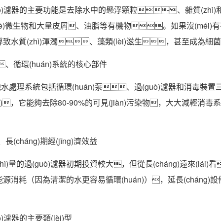
uò)濾器的主要功能是去除水中的懸浮顆粒、雜質(zhì)和
(gè)微生物和大量皮屑、油脂等有機物。如果沒(méi)有
致水質(zhì)渾濁、藻類(lèi)滋生，甚至成為
、循環(huán)系統的核心部件
水處理系統包括循環(huán)泵、過(guò)濾器和消毒裝置三
ù)，它能夠去除80-90%的可見(jiàn)污染物，大大減
。
(cháng)期經(jīng)濟效益
hì)量的過(guò)濾器初期投資較大，但從長(cháng)遠來(lái
消耗（因為清潔的水更容易循環(huán)），延長(cháng)設
ò)濾器的主要類(lèi)型