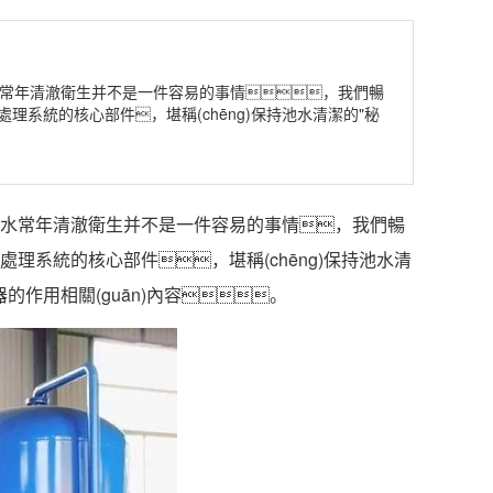
池水常年清澈衛生并不是一件容易的事情，我們暢
處理系統的核心部件，堪稱(chēng)保持池水清潔的"秘
池池水常年清澈衛生并不是一件容易的事情，我們暢
水處理系統的核心部件，堪稱(chēng)保持池水清
的作用相關(guān)內容。