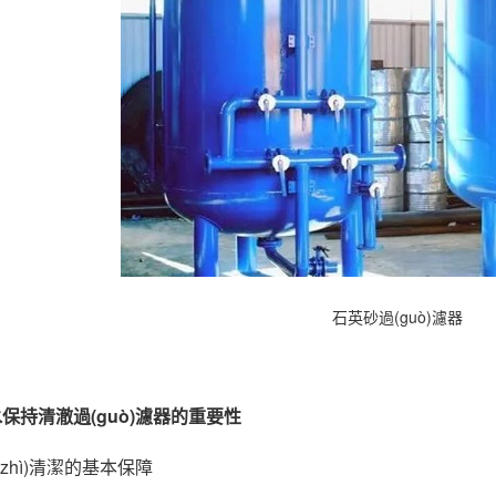
石英砂過(guò)濾器
保持清澈過(guò)濾器的重要性
zhì)清潔的基本保障