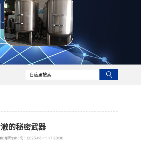
清澈的秘密武器
fā)布時(shí)間：2025-06-11 17:28:30