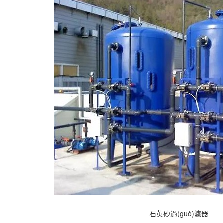
石英砂過(guò)濾器