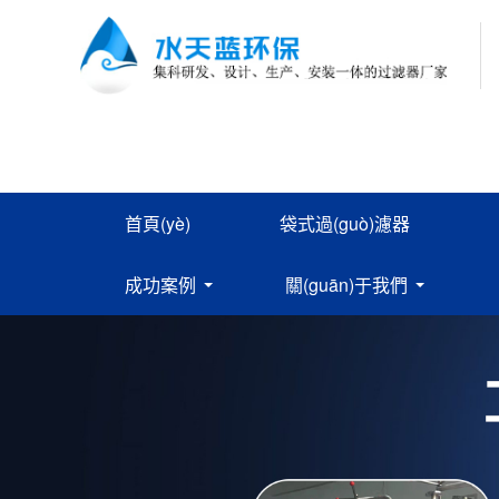
首頁(yè)
袋式過(guò)濾器
成功案例
關(guān)于我們