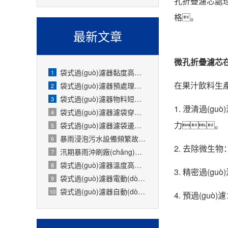
孔折疊濾芯處理
格。
最新文章
微孔折疊濾芯
袋式過(guò)濾器黏度高處理方案
1
在果汁飲料生產
袋式過(guò)濾器預處理不足怎么補救？現場(chǎng)整改實(shí)操方案｜水天藍環(huán)保
2
袋式過(guò)濾器物料短路怎么處理？
3
1. 澄清過(
袋式過(guò)濾器濾袋穿孔怎么避免？水天藍廠(chǎng)家五大實(shí)操方案延長(cháng)濾袋使用壽命
4
力。
袋式過(guò)濾器濾袋邊緣破損怎么預防？水天藍廠(chǎng)家實(shí)操防護方案
5
暴雨浸泡污水設備頻繁故障？水天藍防腐防水水處理罐體適配廣東多雨氣候
6
2. 去除微生
汛期暴雨沖刷廠(chǎng)區污染水體，水天藍多介質(zhì)過(guò)濾器攔截泥沙，避免膜組件堵塞報廢
7
袋式過(guò)濾器溫度高怎么降溫？
8
3. 精密過(g
袋式過(guò)濾器電動(dòng)閥不動(dòng)作怎么修？
9
袋式過(guò)濾器自動(dòng)沖洗頻繁怎么調？水天藍廠(chǎng)家實(shí)操調節教程
10
4. 預過(g