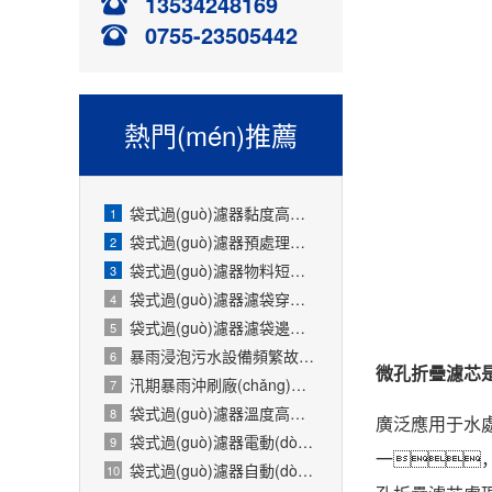
13534248169
0755-23505442
熱門(mén)推薦
袋式過(guò)濾器黏度高處理方案
1
袋式過(guò)濾器預處理不足怎么補救？現場(chǎng)整改實(shí)操方案｜水天藍環(huán)保
2
袋式過(guò)濾器物料短路怎么處理？
3
袋式過(guò)濾器濾袋穿孔怎么避免？水天藍廠(chǎng)家五大實(shí)操方案延長(cháng)濾袋使用壽命
4
袋式過(guò)濾器濾袋邊緣破損怎么預防？水天藍廠(chǎng)家實(shí)操防護方案
5
暴雨浸泡污水設備頻繁故障？水天藍防腐防水水處理罐體適配廣東多雨氣候
6
微孔折疊濾芯
汛期暴雨沖刷廠(chǎng)區污染水體，水天藍多介質(zhì)過(guò)濾器攔截泥沙，避免膜組件堵塞報廢
7
袋式過(guò)濾器溫度高怎么降溫？
8
廣泛應用于水處理
袋式過(guò)濾器電動(dòng)閥不動(dòng)作怎么修？
9
一，
袋式過(guò)濾器自動(dòng)沖洗頻繁怎么調？水天藍廠(chǎng)家實(shí)操調節教程
10