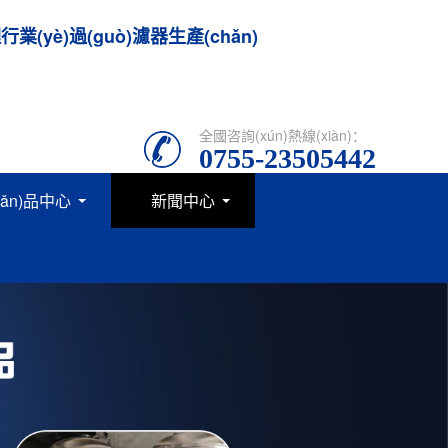
(yè)過(guò)濾器生產(chǎn)
全國咨詢(xún)熱線(xiàn)：
0755-23505442
hǎn)品中心
新聞中心