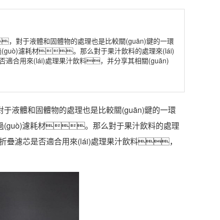
，對于液體和固體物的處理也是比較關(guān)鍵的一環
(guò)濾耗材。那么對于果汁飲料的處理來(lái)
合用來(lái)處理果汁飲料，并分享其相關(guān)
對于液體和固體物的處理也是比較關(guān)鍵的一環
一種過(guò)濾耗材。那么對于果汁飲料的處理
孔折疊濾芯是否適合用來(lái)處理果汁飲料，