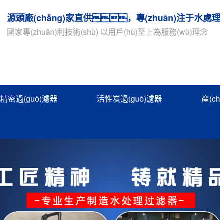
源頭廠(chǎng)家直供，專(zhuān)注于水處理行業
國家專(zhuān)利技術(shù) 以用戶(hù)至上為服務(wù)理念
精密過(guò)濾器
活性炭過(guò)濾器
產(c