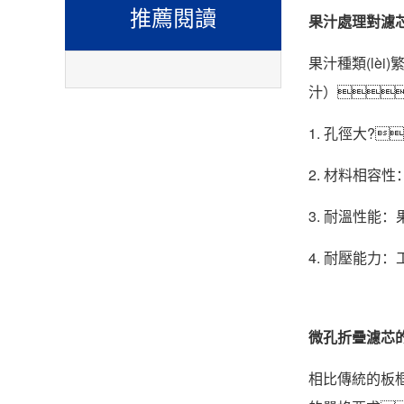
推薦閱讀
果汁處理對濾
果汁種類(lè
汁）
1. 孔徑大?
2. 材料相容性
3. 耐溫性能：
4. 耐壓能力：
微孔折疊濾芯的
相比傳統的板框