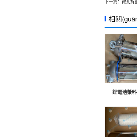
下一篇：
微孔折
相關(guān
鋰電池漿料過