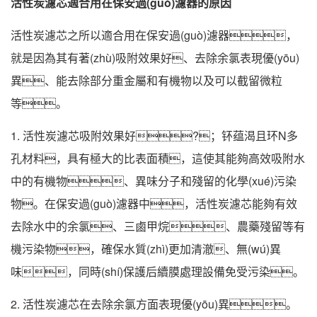
活性炭濾芯適合用在保安過(guò)濾器的原因
活性炭濾芯之所以適合用在保安過(guò)濾器，
就是因為其有著(zhù)吸附效果好、去除余氯表現優(yōu)
異、能去除部分重金屬和有機物以及可以截留微粒
等。
1. 活性炭濾芯吸附效果好?；钚蕴渴且环N多
孔材料，具有極大的比表面積，這使其能夠高效吸附水
中的有機物、異味分子和殘留的化學(xué)污染
物。在保安過(guò)濾器中，活性炭濾芯能夠有效
去除水中的余氯、三鹵甲烷、農藥殘留等有
機污染物，確保水質(zhì)更加清澈、無(wú)異
味，同時(shí)保護后續膜處理設備免受污染。
2. 活性炭濾芯在去除余氯方面表現優(yōu)異。