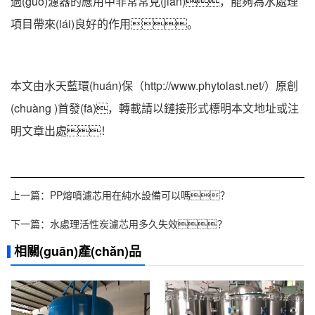
過(guò)濾器的應用中非常常見(jiàn)，能夠為水處理
項目帶來(lái)良好的作用。
本文由水天藍環(huán)保（http://www.phytolast.net/）原創
(chuàng )首發(fā)，轉載請以鏈接形式標明本文地址或注
明文章出處！
上一篇：
PP熔噴濾芯用在純水設備可以嗎？
下一篇：
水處理活性炭濾芯用多久失效？
相關(guān)產(chǎn)品