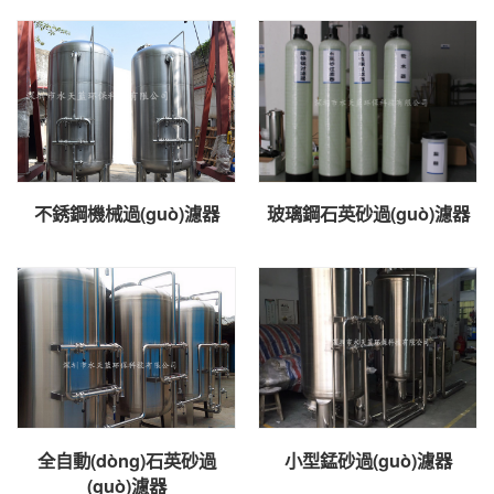
不銹鋼機械過(guò)濾器
玻璃鋼石英砂過(guò)濾器
全自動(dòng)石英砂過
小型錳砂過(guò)濾器
(guò)濾器