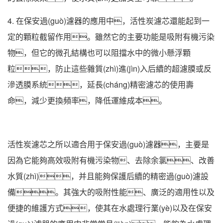
4. 在保安過(guò)濾器的應用中，活性炭濾芯還能起到一
定的顆粒截留作用。雖然它的主要功能是吸附有機污染
物，但它的微孔結構也可以阻擋水中的微小懸浮顆
粒，防止這些雜質(zhì)進(jìn)入后續的超濾膜或反
滲透膜系統，延長(cháng)精密濾芯的使用壽
命，減少更換頻率，降低運維成本。
活性炭濾芯之所以適合用于保安過(guò)濾器，主要是
因為它能夠高效吸附有機污染物、去除余氯、改善
水質(zhì)，并且能夠保護后續的精密過(guò)濾設
備。其強大的吸附性能、廣泛的適用性以及
便捷的維護方式，使其在水處理行業(yè)以及在保安