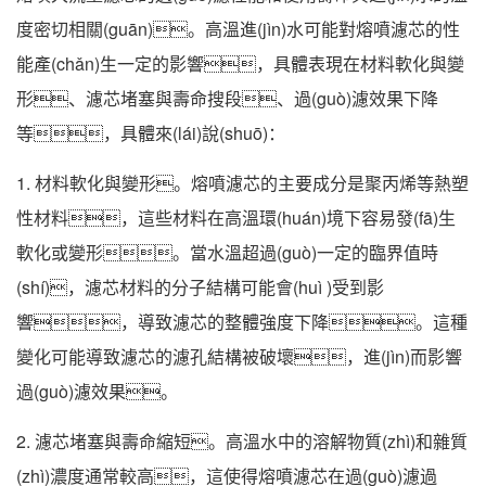
度密切相關(guān)。高溫進(jìn)水可能對熔噴濾芯的性
能產(chǎn)生一定的影響，具體表現在材料軟化與變
形、濾芯堵塞與壽命搜段、過(guò)濾效果下降
等，具體來(lái)說(shuō)：
1. 材料軟化與變形。熔噴濾芯的主要成分是聚丙烯等熱塑
性材料，這些材料在高溫環(huán)境下容易發(fā)生
軟化或變形。當水溫超過(guò)一定的臨界值時
(shí)，濾芯材料的分子結構可能會(huì )受到影
響，導致濾芯的整體強度下降。這種
變化可能導致濾芯的濾孔結構被破壞，進(jìn)而影響
過(guò)濾效果。
2. 濾芯堵塞與壽命縮短。高溫水中的溶解物質(zhì)和雜質
(zhì)濃度通常較高，這使得熔噴濾芯在過(guò)濾過