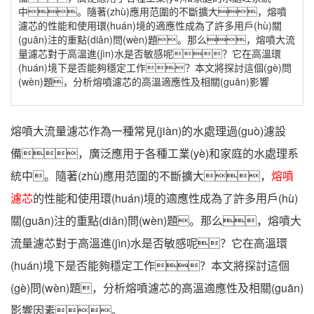
中。隨著(zhù)應用范圍的不斷擴大，熔噴
濾芯的性能和使用環(huán)境的適應性成為了許多用戶(hù)關
(guān)注的重點(diǎn)問(wèn)題。那么，熔噴大流
量濾芯對于高溫進(jìn)水是否敏感呢？它在高溫環
(huán)境下是否能夠穩定工作？本文將探討這個(gè)問
(wèn)題，分析熔噴濾芯的高溫適應性及相關(guān)影響
熔噴大流量濾芯作為一種常見(jiàn)的水處理過(guò)濾設
備，廣泛應用于各種工業(yè)和家庭的水處理系
統中。隨著(zhù)應用范圍的不斷擴大，
熔噴
濾芯
的性能和使用環(huán)境的適應性成為了許多用戶(hù)
關(guān)注的重點(diǎn)問(wèn)題。那么，熔噴大
流量濾芯對于高溫進(jìn)水是否敏感呢？它在高溫環
(huán)境下是否能夠穩定工作？本文將探討這個
(gè)問(wèn)題，分析熔噴濾芯的高溫適應性及相關(guān)
影響因素。