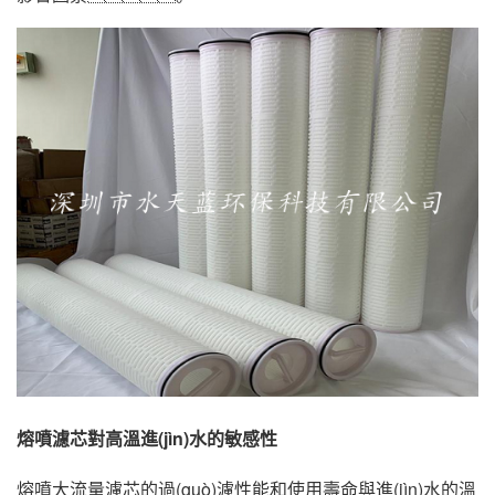
熔噴濾芯對高溫進(jìn)水的敏感性
熔噴大流量濾芯的過(guò)濾性能和使用壽命與進(jìn)水的溫