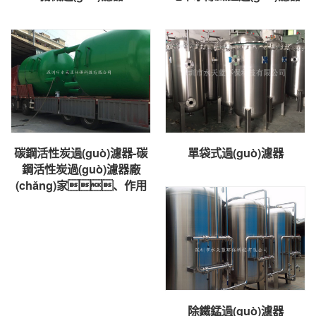
碳鋼活性炭過(guò)濾器-碳
單袋式過(guò)濾器
鋼活性炭過(guò)濾器廠
(chǎng)家、作用
除鐵錳過(guò)濾器