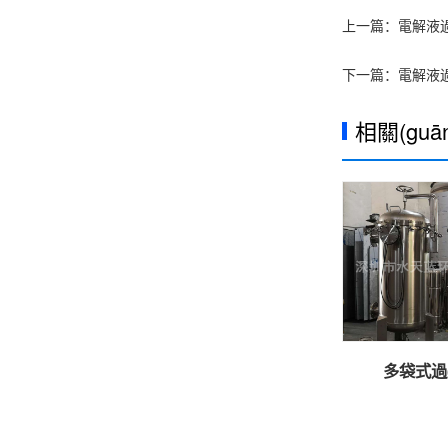
上一篇：
電解液過
下一篇：
電解液過
相關(guān
多袋式過(