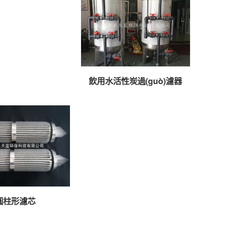
飲用水活性炭過(guò)濾器
圓柱形濾芯