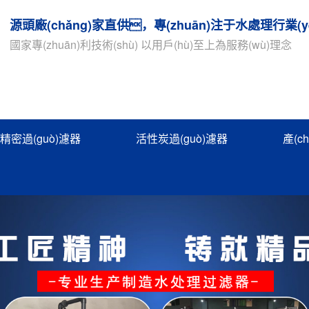
源頭廠(chǎng)家直供，專(zhuān)注于水處理行業(yè
國家專(zhuān)利技術(shù) 以用戶(hù)至上為服務(wù)理念
精密過(guò)濾器
活性炭過(guò)濾器
產(c