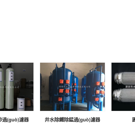
過(guò)濾器
井水除鐵除錳過(guò)濾器