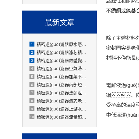
腐蝕性和耐熱性
不銹鋼或鎳基合
最新文章
除了主體材料外
精密過(guò)濾器原水懸浮物高會(huì )怎樣
1
密封圈容易老化
精密過(guò)濾器濾芯精度選高了會(huì )堵嗎？水天藍廠(chǎng)家詳解選型誤區與解決方案
2
材料不僅能長(
精密過(guò)濾器殼體變形原因是什么？廠(chǎng)家水天藍詳解故障根源與防控方案
3
精密過(guò)濾器空氣滯留會(huì )引發(fā)什么故障？
4
精密過(guò)濾器加藥不當會(huì )堵塞嗎？
5
精密過(guò)濾器內部短路流會(huì )導致什么？水天藍廠(chǎng)家詳解五大運行隱患
電解液過(guò
6
精密過(guò)濾器法蘭泄漏原因有哪些？現場(chǎng)常見(jiàn)故障深度解析
7
鋼、
精密過(guò)濾器濾芯老化失效原因是什么？
8
受極高的溫度
精密過(guò)濾器上游水質(zhì)突變會(huì )堵嗎？堵塞原因、故障表現與防控方案
9
中低溫環(huá
精密過(guò)濾器流量超過(guò)額定值會(huì )怎樣？水天藍詳解超負荷運行五大危害
10