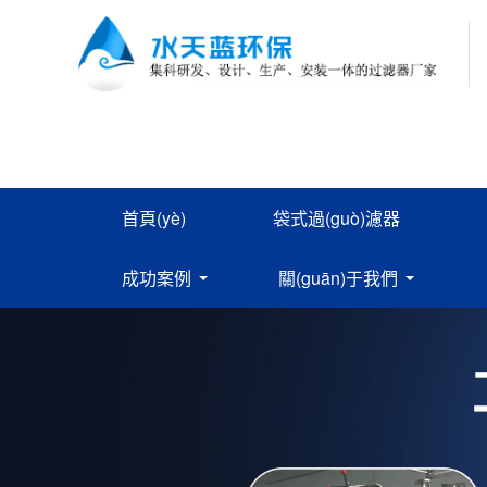
首頁(yè)
袋式過(guò)濾器
成功案例
關(guān)于我們