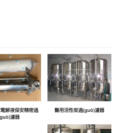
式電解液保安精密過
醫用活性炭過(guò)濾器
(guò)濾器